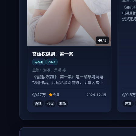
《都市
电视剧
浸式追
46:45
宫廷权谋剧：第一案
电视剧
2023
主演：
汤唯、黄渤 等
《宫廷权谋剧：第一案》是一部悬疑向电
视剧作品，片尾彩蛋别错过，字幕区常有
惊喜。
47万
9.8
16万
2024-12-15
宫廷
权谋
群像
轻喜