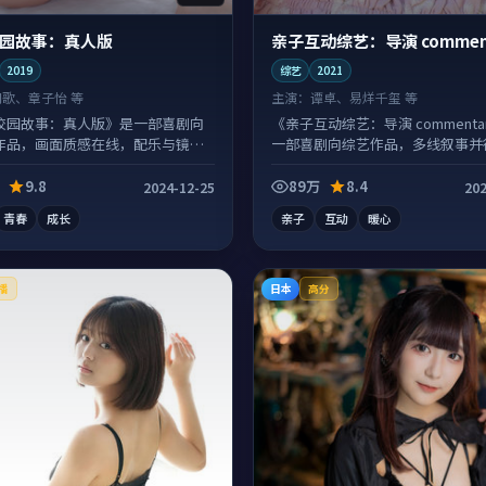
园故事：真人版
亲子互动综艺：导演 comment
2019
综艺
2021
胡歌、章子怡 等
主演：
谭卓、易烊千玺 等
校园故事：真人版》是一部喜剧向
《亲子互动综艺：导演 commenta
作品，画面质感在线，配乐与镜头
一部喜剧向综艺作品，多线叙事并
高。
节值得二刷回味。
9.8
89万
8.4
2024-12-25
202
青春
成长
亲子
互动
暖心
日本
播
高分