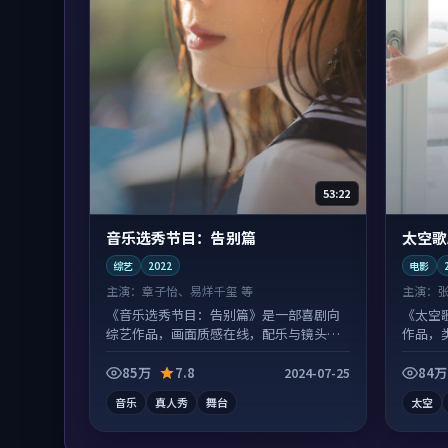
53:22
音乐选秀节目：告别篇
太空歌
综艺
2022
电影
主演：
章子怡、易烊千玺 等
主演：
《音乐选秀节目：告别篇》是一部喜剧向
《太空
综艺作品，画面质感在线，配乐与镜头配
作品，
合度高。
85万
7.8
84万
2024-07-25
音乐
真人秀
舞台
太空