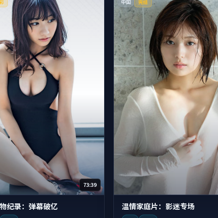
中国
彩
完结
73:39
物纪录：弹幕破亿
温情家庭片：影迷专场