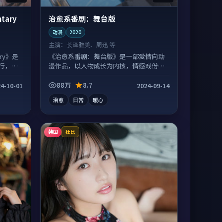
ary
治愈系番剧：舞台版
动漫
2020
主演：
长泽雅美、周迅 等
ry》是
《治愈系番剧：舞台版》是一部爱情向动
行，细
漫作品，以人物成长为内核，情感戏份扎
实。
88万
8.7
4-10-01
2024-09-14
治愈
日常
暖心
韩国
杜比