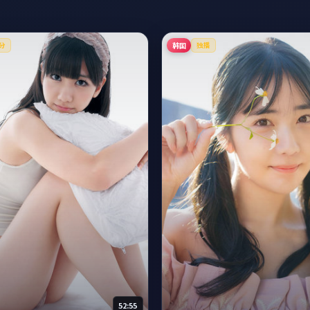
韩国
分
独播
52:55