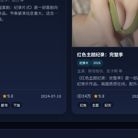
轻喜剧：纪录片式》是一部喜剧向
作品，节奏紧凑信息量大，适合沉
看。
红色主题纪录：完整季
纪录片
2026
主演：
新垣结衣、张子枫 等
《红色主题纪录：完整季》是一部
纪录片作品，画面质感在线，配乐
配合度高。
9.8
34万
9.8
2024-07-10
202
都市
下饭
红色
主题
纪实