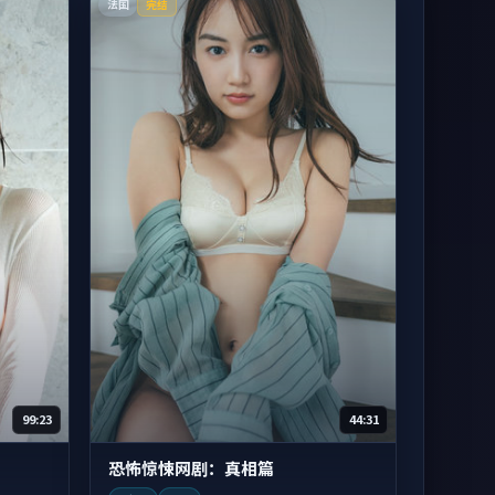
法国
完结
99:23
44:31
恐怖惊悚网剧：真相篇