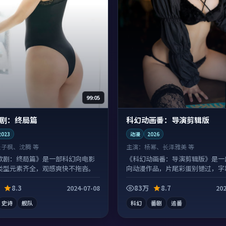
99:05
剧：终局篇
科幻动画番：导演剪辑版
2023
动漫
2026
张子枫、沈腾 等
主演：
杨幂、长泽雅美 等
歌剧：终局篇》是一部科幻向电影
《科幻动画番：导演剪辑版》是一
类型元素齐全，观感爽快不拖沓。
向动漫作品，片尾彩蛋别错过，字
有惊喜。
8.3
83万
8.7
2024-07-08
202
史诗
舰队
科幻
番剧
追番