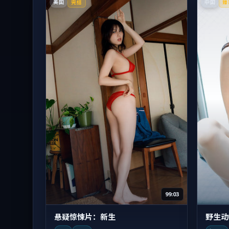
美国
中国
完结
臻
99:03
悬疑惊悚片：新生
野生动