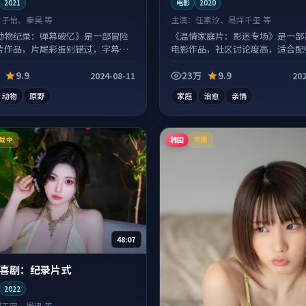
2021
电影
2020
章子怡、秦昊 等
主演：
任素汐、易烊千玺 等
动物纪录：弹幕破亿》是一部冒险
《温情家庭片：影迷专场》是一部
片作品，片尾彩蛋别错过，字幕区
电影作品，社区讨论度高，适合配
喜。
看。
9.9
23万
9.9
2024-08-11
202
动物
原野
家庭
治愈
亲情
韩国
载中
热播
48:07
喜剧：纪录片式
2022
河正宇、周迅 等