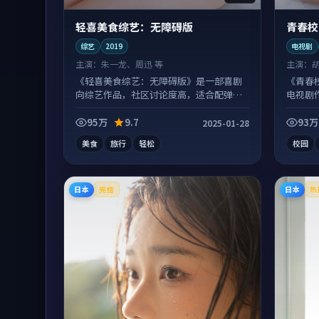
轻喜美食综艺：无障碍版
青春校
综艺
2019
电视剧
主演：
朱一龙、周迅 等
主演：
《轻喜美食综艺：无障碍版》是一部喜剧
《青春
向综艺作品，社区讨论度高，适合配弹幕
电视剧
观看。
配合度
95万
9.7
93万
2025-01-28
美食
旅行
轻松
校园
日本
日本
完结
热