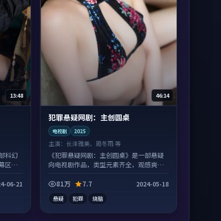
13:48
46:14
犯罪悬疑网剧：主创圆桌
电视剧
2025
主演：
长泽雅美、周冬雨 等
部科幻
《犯罪悬疑网剧：主创圆桌》是一部悬疑
幕区常
向电视剧作品，类型元素齐全，观感爽快
不拖沓。
81万
7.7
4-06-21
2024-05-18
悬疑
犯罪
烧脑