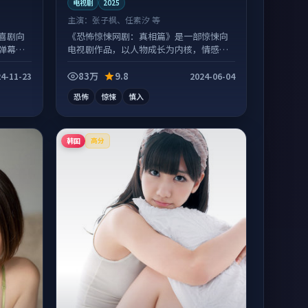
电视剧
2025
主演：
张子枫、任素汐 等
喜剧向
《恐怖惊悚网剧：真相篇》是一部惊悚向
弹幕观
电视剧作品，以人物成长为内核，情感戏
份扎实。
83万
9.8
4-11-23
2024-06-04
恐怖
惊悚
慎入
韩国
高分