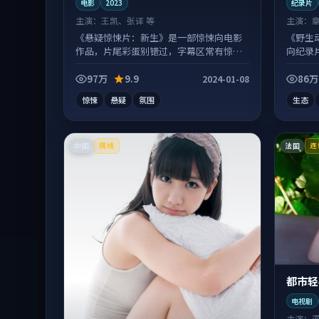
电影
2023
纪录片
主演：
王凯、张译 等
主演：
《悬疑惊悚片：新生》是一部惊悚向电影
《野生
作品，片尾彩蛋别错过，字幕区常有惊
向纪录
喜。
常有惊
97万
9.9
86万
2024-01-08
惊悚
悬疑
氛围
生态
中国
法国
院线
连
都市轻
电视剧
主演：