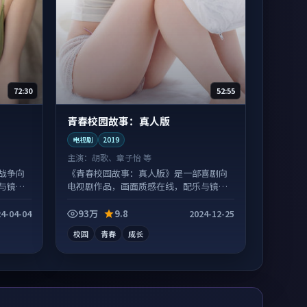
72:30
52:55
青春校园故事：真人版
电视剧
2019
主演：
胡歌、章子怡 等
战争向
《青春校园故事：真人版》是一部喜剧向
与镜头
电视剧作品，画面质感在线，配乐与镜头
配合度高。
93万
9.8
4-04-04
2024-12-25
校园
青春
成长