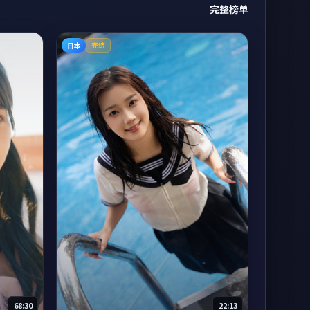
完整榜单
日本
完结
68:30
22:13