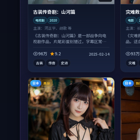
古装传奇剧：山河篇
灾难救
电视剧
2020
电影
主演：
河正宇、胡歌 等
主演：
《古装传奇剧：山河篇》是一部战争向电
《灾难
视剧作品，片尾彩蛋别错过，字幕区常有
品，适
惊喜。
96万
9.2
93万
2025-02-14
古装
传奇
史诗
灾难
日本
日本
高分
独