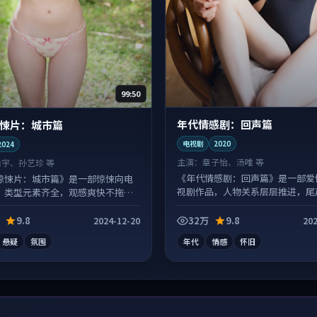
99:50
年代情感剧：回声篇
悚片：城市篇
电视剧
2020
2024
主演：
章子怡、汤唯 等
白宇、孙艺珍 等
《年代情感剧：回声篇》是一部爱
惊悚片：城市篇》是一部惊悚向电
视剧作品，人物关系层层推进，尾
，类型元素齐全，观感爽快不拖
情绪落点。
9.8
32万
9.8
2024-12-20
202
悬疑
氛围
年代
情感
怀旧