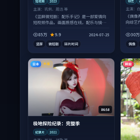
综艺
短视频
2023
主演：
主演：
巩俐、周迅 等
《偶像
《竖屏微短剧：配乐手记》是一部爱情向
向综艺
短视频作品，画面质感在线，配乐与镜头
有情绪
配合度高。
85万
9.9
30万
2024-07-25
竖屏
微短剧
碎片时间
偶像
日本
韩国
热播
热
86:58
极地探险纪录：完整季
纪录片
2021
主演：
肖战、胡歌 等