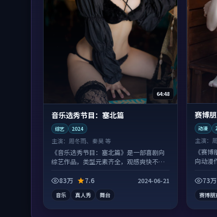
64:48
赛博朋
音乐选秀节目：塞北篇
动漫
综艺
2024
主演：
主演：
周冬雨、秦昊 等
《赛博
《音乐选秀节目：塞北篇》是一部喜剧向
向动漫
综艺作品，类型元素齐全，观感爽快不拖
观看。
沓。
83万
7.6
73万
2024-06-21
音乐
真人秀
舞台
赛博朋