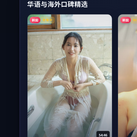
华语与海外口碑精选
韩国
韩国
连载中
独
54:46