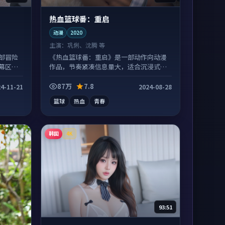
热血篮球番：重启
动漫
2020
主演：
巩俐、沈腾 等
部冒险
《热血篮球番：重启》是一部动作向动漫
幕区常
作品，节奏紧凑信息量大，适合沉浸式追
看。
87万
7.8
4-11-21
2024-08-28
篮球
热血
青春
韩国
4K
93:51