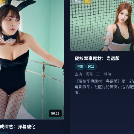
中国
载中
高分
硬核军事题材：粤语版
电影
2023
主演：
杨幂、王一博 等
《硬核军事题材：粤语版》是一部
电影作品，社区讨论度高，适合配
看。
50:22
成综艺：弹幕破亿