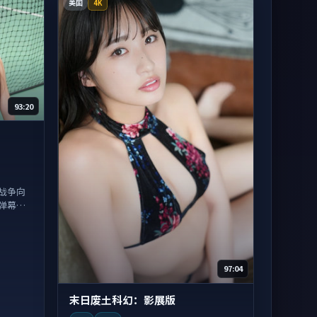
美国
4K
93:20
战争向
弹幕观
97:04
末日废土科幻：影展版