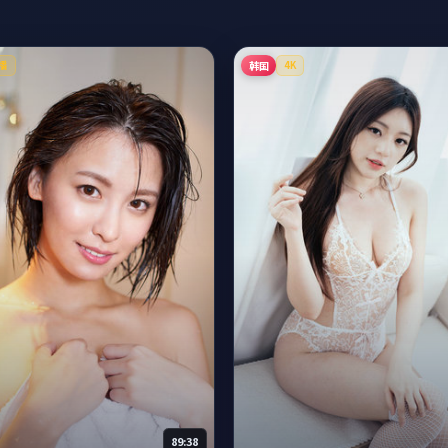
韩国
播
4K
89:38