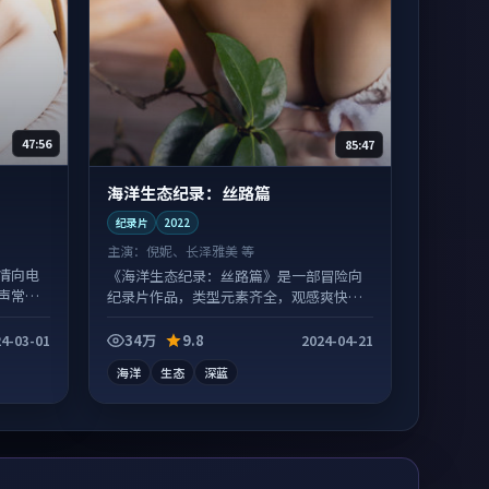
47:56
85:47
海洋生态纪录：丝路篇
纪录片
2022
主演：
倪妮、长泽雅美 等
情向电
《海洋生态纪录：丝路篇》是一部冒险向
声常有
纪录片作品，类型元素齐全，观感爽快不
拖沓。
34万
9.8
4-03-01
2024-04-21
海洋
生态
深蓝