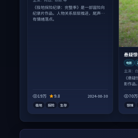
《极地探险纪录：完整季》是一部冒险向
纪录片作品，人物关系层层推进，尾声常
有情绪落点。
悬疑惊
电影
主演：
《悬疑
影作品
沓。
19万
9.8
70万
2024-08-30
极地
探险
生存
惊悚