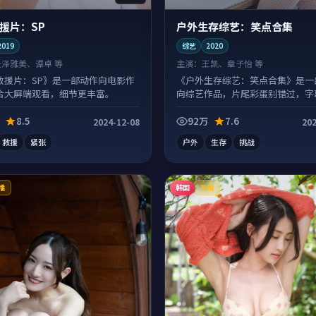
援片：SP
户外生存综艺：笑点合集
2019
综艺
2020
长泽雅美、谭卓 等
主演：
王凯、章子怡 等
救援片：SP》是一部动作向电影作
《户外生存综艺：笑点合集》是一
合大屏端观看，细节更丰富。
向综艺作品，片尾彩蛋别错过，字
有惊喜。
8.5
92万
7.6
2024-12-08
202
救援
紧张
户外
生存
挑战
韩国
播
热播