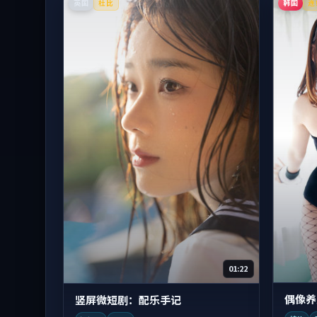
英国
韩国
杜比
连
01:22
偶像养
竖屏微短剧：配乐手记