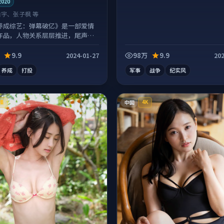
2020
白宇、张子枫 等
养成综艺：弹幕破亿》是一部爱情
作品，人物关系层层推进，尾声常
落点。
9.9
98万
9.9
2024-01-27
202
养成
打投
军事
战争
纪实风
中国
播
4K