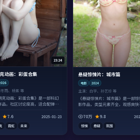
23:24
克动画：彩蛋合集
悬疑惊悚片：城市篇
2026
电影
2024
周冬雨、杨紫 等
主演：
白宇、孙艺珍 等
朋克动画：彩蛋合集》是一部科幻
《悬疑惊悚片：城市篇》是一部惊
作品，社区讨论度高，适合配弹幕
影作品，类型元素齐全，观感爽快
沓。
7.6
70万
9.8
2025-01-23
202
克
霓虹
未来
惊悚
悬疑
氛围