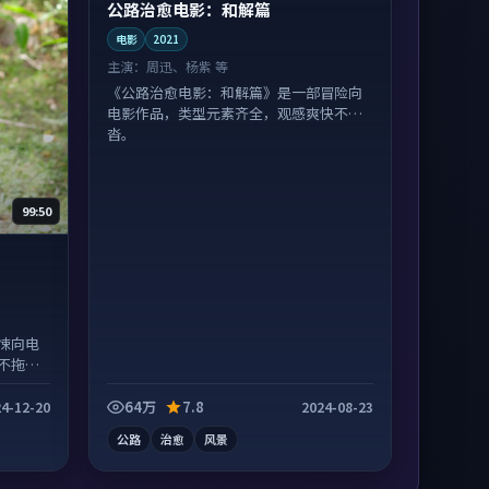
公路治愈电影：和解篇
电影
2021
主演：
周迅、杨紫 等
《公路治愈电影：和解篇》是一部冒险向
电影作品，类型元素齐全，观感爽快不拖
沓。
99:50
悚向电
不拖
64万
7.8
4-12-20
2024-08-23
公路
治愈
风景