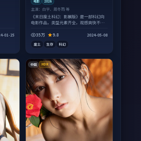
电影
2026
主演：
白宇、周冬雨 等
《末日废土科幻：影展版》是一部科幻向
电影作品，类型元素齐全，观感爽快不拖
沓。
35万
9.8
4-01-25
2024-05-08
废土
生存
科幻
中国
HDR